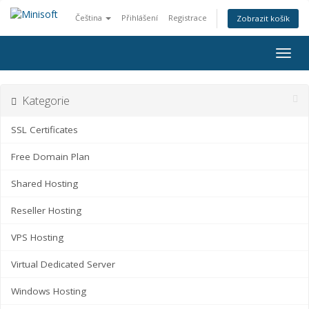
Čeština
Přihlášení
Registrace
Zobrazit košík
Togg
navig
Kategorie
SSL Certificates
Free Domain Plan
Shared Hosting
Reseller Hosting
VPS Hosting
Virtual Dedicated Server
Windows Hosting