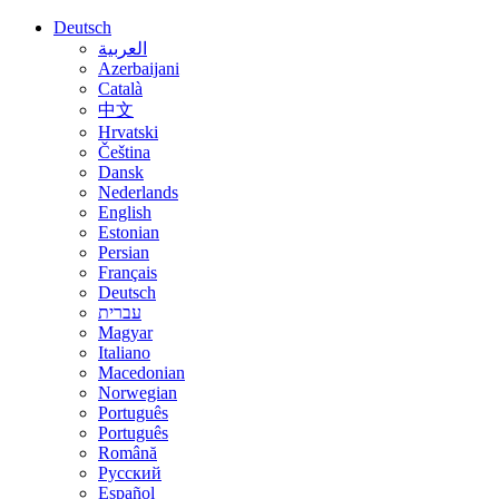
Deutsch
العربية
Azerbaijani
Català
中文
Hrvatski
Čeština
Dansk
Nederlands
English
Estonian
Persian
Français
Deutsch
עברית
Magyar
Italiano
Macedonian
Norwegian
Português
Português
Română
Русский
Español