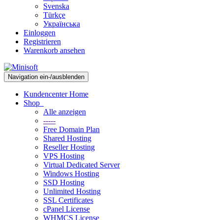
Svenska
Türkçe
Українська
Einloggen
Registrieren
Warenkorb ansehen
Navigation ein-/ausblenden
Kundencenter Home
Shop
Alle anzeigen
-----
Free Domain Plan
Shared Hosting
Reseller Hosting
VPS Hosting
Virtual Dedicated Server
Windows Hosting
SSD Hosting
Unlimited Hosting
SSL Certificates
cPanel License
WHMCS License