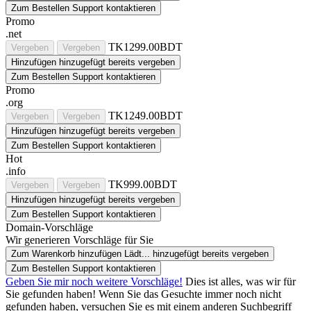
Zum Bestellen Support kontaktieren
Promo
.net
TK1299.00BDT
Vergeben
Vergeben
Hinzufügen
hinzugefügt
bereits vergeben
Zum Bestellen Support kontaktieren
Promo
.org
TK1249.00BDT
Vergeben
Vergeben
Hinzufügen
hinzugefügt
bereits vergeben
Zum Bestellen Support kontaktieren
Hot
.info
TK999.00BDT
Vergeben
Vergeben
Hinzufügen
hinzugefügt
bereits vergeben
Zum Bestellen Support kontaktieren
Domain-Vorschläge
Wir generieren Vorschläge für Sie
Zum Warenkorb hinzufügen
Lädt...
hinzugefügt
bereits vergeben
Zum Bestellen Support kontaktieren
Geben Sie mir noch weitere Vorschläge!
Dies ist alles, was wir für
Sie gefunden haben! Wenn Sie das Gesuchte immer noch nicht
gefunden haben, versuchen Sie es mit einem anderen Suchbegriff