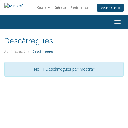
Català
Entrada
Registrar-se
Veure Carro
Togg
navig
Descàrregues
Administració
Descàrregues
No Hi Descàrregues per Mostrar