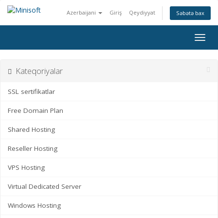
Azerbaijani
Giriş
Qeydiyyat
Səbətə bax
Naviq
keçid
Kateqoriyalar
SSL sertifikatlar
Free Domain Plan
Shared Hosting
Reseller Hosting
VPS Hosting
Virtual Dedicated Server
Windows Hosting