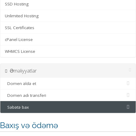
SSD Hosting
Unlimited Hosting
SSL Certificates
cPanel License
WHMCS License
Əməliyyatlar
Domen əldə et
Domen adı transferi
Səbətə bax
Baxış və ödəmə