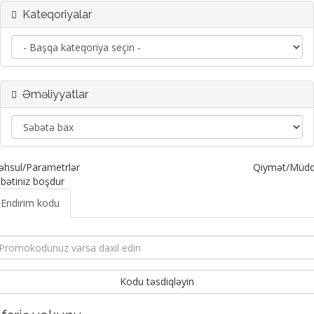
Kateqoriyalar
Əməliyyatlar
hsul/Parametrlər
Qiymət/Müdd
bətiniz boşdur
Endirim kodu
Kodu təsdiqləyin